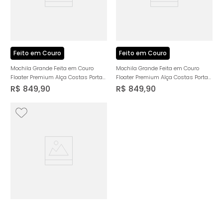
Feito em Couro
Feito em Couro
Mochila Grande Feita em Couro
Mochila Grande Feita em Couro
Floater Premium Alça Costas Porta
Floater Premium Alça Costas Porta
Notebook 1 Bolsos 1 Aba Externo 4
Notebook 1 Bolsos 1 Aba Externo 4
R$
849
,
90
R$
849
,
90
Bolsos Interno Masculinas Milano
Bolsos Interno Masculinas Milano
Preto 13942
Conhaque 13942