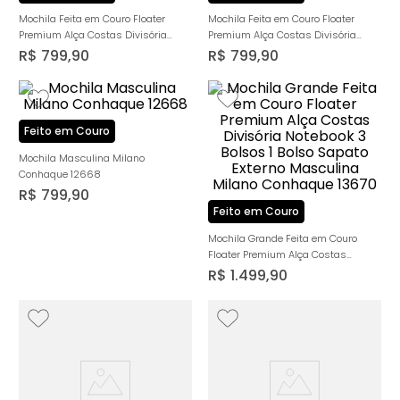
Mochila Feita em Couro Floater
Mochila Feita em Couro Floater
Premium Alça Costas Divisória
Premium Alça Costas Divisória
Notebook Interna Forração Tecido
Notebook Interna Forração Tecido
R$
799
,
90
R$
799
,
90
Masculina Milano Conhaque/cafe
Masculina Milano Preta 12421
12421
Feito em Couro
Mochila Masculina Milano
Conhaque 12668
R$
799
,
90
Feito em Couro
Mochila Grande Feita em Couro
Floater Premium Alça Costas
Divisória Notebook 3 Bolsos 1 Bolso
R$
1
.
499
,
90
Sapato Externo Masculina Milano
Conhaque 13670