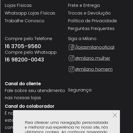
Lojas Físicas
Frete e Entrega
Whatsapp Lojas Físicas
Trocas e Devolução
Trabalhe Conosco
Política de Privacidade
Perguntas Frequentes
Compre pelo Telefone
Siga a Milano
16 3705-9560
/lojasmilanooficial
Compre pelo Whatsapp
@milano mulher
16 98200-0043
@milano homem
Canal do cliente
Segurança
Fale sobre seu atendimento
nas nossas lojas
Canal do colaborador
É nosso funcionário? use
este canal para se
Para oferecer uma navegação personalizada
comunicar
e melhorar sua experiência no nosso site, nós
utilizamos cookies. Ao continuar navegando,