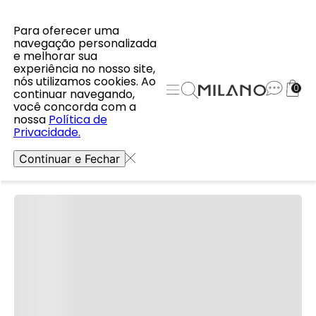
Para oferecer uma
navegação personalizada
e melhorar sua
experiência no nosso site,
nós utilizamos cookies. Ao
0
continuar navegando,
Se inscreva e receba nossas
você concorda com a
nossa
Política de
novidades e promoções
Privacidade.
Continuar e Fechar
Masc
Fem
Ao clicar em enviar você aceita nossos termos em nossa
política de
privacidade