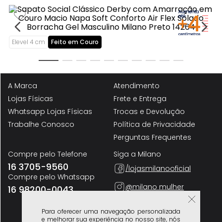
S
t
Sa
Na
12
R
Elevel 4 cm
Feito em Couro
Sapato Social Clássico Derby com Amarração em Couro Macio Napa Soft
Conforto Air Flex Solado Borracha Gel Masculino Milano Preto 14264
R$
359
,
90
Para oferecer uma navegação personalizada
e melhorar sua experiência no nosso site, nós