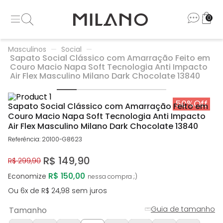
0
Masculinos
Social
Sapato Social Clássico com Amarração Feito em
Couro Macio Napa Soft Tecnologia Anti Impacto
Air Flex Masculino Milano Dark Chocolate 13840
50%
Off
Sapato Social Clássico com Amarração Feito em
Couro Macio Napa Soft Tecnologia Anti Impacto
Air Flex Masculino Milano Dark Chocolate 13840
Referência
:
20100-G8623
R$
149
,
90
R$
299
,
90
R$ 150,00
Economize
Ou
6
x de
R$
24
,
98
sem juros
Guia de tamanho
Tamanho