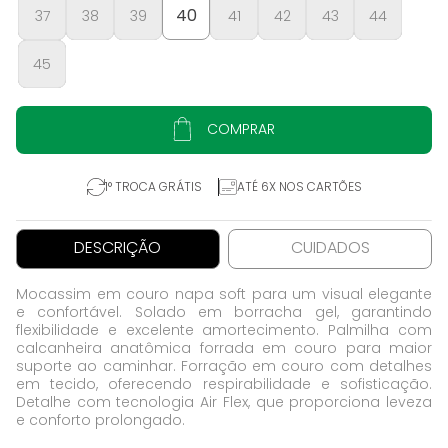
40
37
38
39
41
42
43
44
45
COMPRAR
1° TROCA GRÁTIS
ATÉ 6X NOS CARTÕES
DESCRIÇÃO
CUIDADOS
Mocassim em couro napa soft para um visual elegante
e confortável. Solado em borracha gel, garantindo
flexibilidade e excelente amortecimento. Palmilha com
calcanheira anatômica forrada em couro para maior
suporte ao caminhar. Forração em couro com detalhes
em tecido, oferecendo respirabilidade e sofisticação.
Detalhe com tecnologia Air Flex, que proporciona leveza
e conforto prolongado.