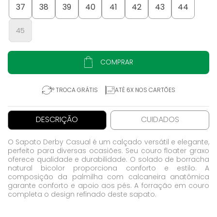
37
38
39
40
41
42
43
44
45
COMPRAR
1° TROCA GRÁTIS
ATÉ 6X NOS CARTÕES
DESCRIÇÃO
CUIDADOS
O Sapato Derby Casual é um calçado versátil e elegante,
perfeito para diversas ocasiões. Seu couro floater graxo
oferece qualidade e durabilidade. O solado de borracha
natural bicolor proporciona conforto e estilo. A
composição da palmilha com calcaneira anatômica
garante conforto e apoio aos pés. A forração em couro
completa o design refinado deste sapato.