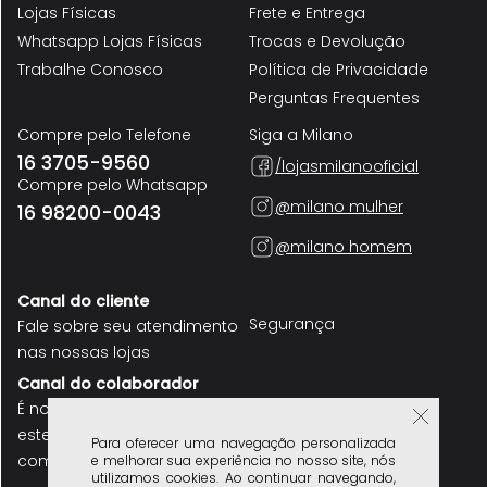
Lojas Físicas
Frete e Entrega
Whatsapp Lojas Físicas
Trocas e Devolução
Trabalhe Conosco
Política de Privacidade
Perguntas Frequentes
Compre pelo Telefone
Siga a Milano
16 3705-9560
/lojasmilanooficial
Compre pelo Whatsapp
@milano mulher
16 98200-0043
@milano homem
Canal do cliente
Segurança
Fale sobre seu atendimento
nas nossas lojas
Canal do colaborador
É nosso funcionário? use
este canal para se
Para oferecer uma navegação personalizada
comunicar
e melhorar sua experiência no nosso site, nós
utilizamos cookies. Ao continuar navegando,