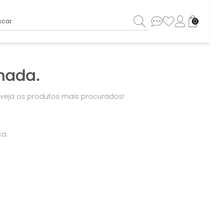
ar
0
nada.
u veja os produtos mais procurados!
ca.