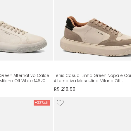
 Green Alternativo Calce
Tênis Casual Linha Green Napa e C
Milano Off White 14620
Alternativa Masculino Milano Off
White/Bege/Preto 14583
R$
219
,
90
-
32%