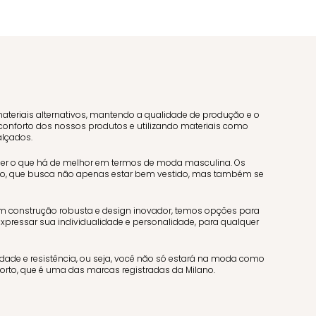
ateriais alternativos, mantendo a qualidade de produção e o
conforto dos nossos produtos e utilizando materiais como
alçados.
cer o que há de melhor em termos de moda masculina. Os
o, que busca não apenas estar bem vestido, mas também se
om construção robusta e design inovador, temos opções para
expressar sua individualidade e personalidade, para qualquer
idade e resistência, ou seja, você não só estará na moda como
rto, que é uma das marcas registradas da Milano.