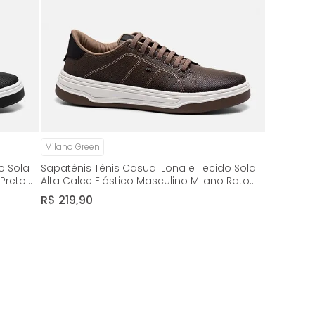
Milano Green
o Sola
Sapatênis Tênis Casual Lona e Tecido Sola
 Preto
Alta Calce Elástico Masculino Milano Rato
13548
R$
219
,
90