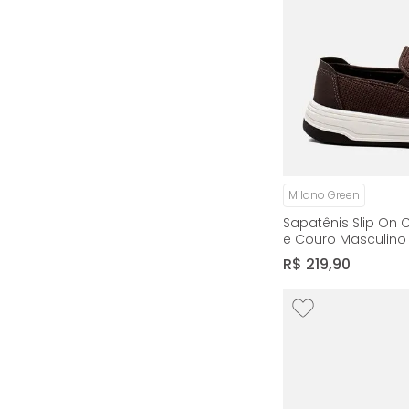
Milano Green
Sapatênis Slip On 
e Couro Masculino 
R$
219
,
90