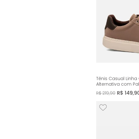
Tênis Casual Linh
Alternativa com P
Masculino Milano 
R$
149
,
9
R$
219
,
90