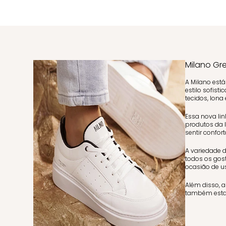
Milano Gr
A Milano est
estilo sofis
tecidos, lona
Essa nova li
produtos da
sentir confor
A variedade 
todos os gost
ocasião de us
Além disso, a
também estar