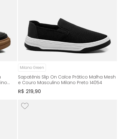
Milano Green
n
Sapatênis Slip On Calce Prático Malha Mesh
lino
e Couro Masculino Milano Preto 14054
R$
219
,
90