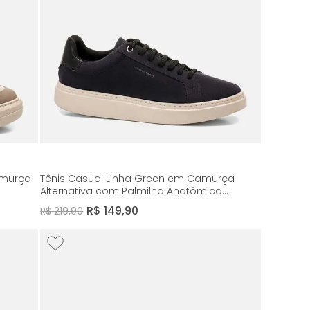
amurça
Tênis Casual Linha Green em Camurça
Alternativa com Palmilha Anatômica
Masculino Milano Dark Marinho/preto 14582
R$
149
,
90
R$
219
,
90