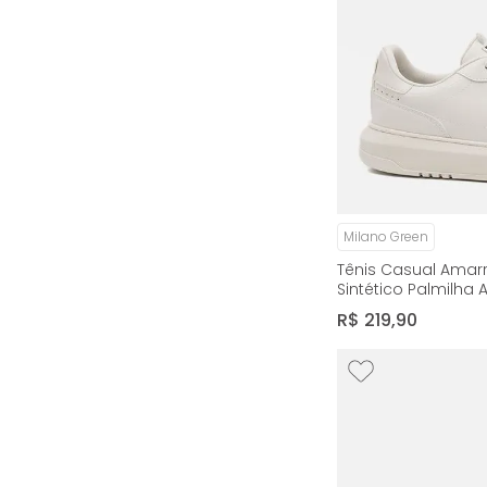
Milano Green
Tênis Casual Amar
Sintético Palmilha
Milano Branco 1422
R$
219
,
90