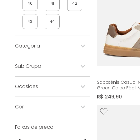
40
41
42
43
44
Categoria
sapatenis
Sub Grupo
tênis casual
chinelos e sandálias
mlno green
Sapatênis Casual 
Ocasiões
Green Calce Fácil 
air flex
Niquel/Branco/Arei
all white
R$
249
,
90
conforto
borracha gel
Cor
dia a dia/passeio
botas
lazer/relax
casual
azul
branco
chelsea
Faixas de preço
chinelos
marrom
preto
confort