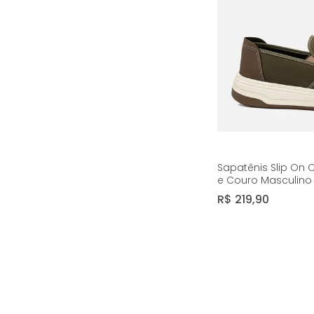
Sapatênis Slip On 
e Couro Masculino
14054
R$
219
,
90