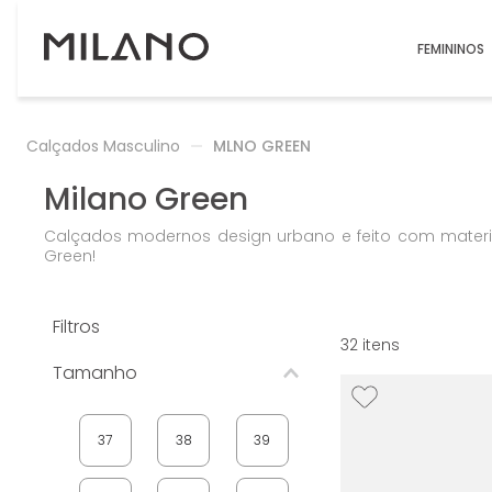
FEMININOS
Calçados Masculino
MLNO GREEN
Milano Green
Calçados modernos design urbano e feito com materiai
Green!
Filtros
32
Tamanho
37
38
39