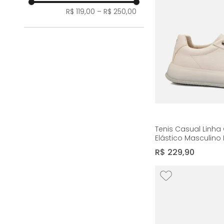
coturnos
R$ 119,00
–
R$ 250,00
Ver mais 17
Tenis Casual Linha
Elástico Masculino 
R$
229
,
90