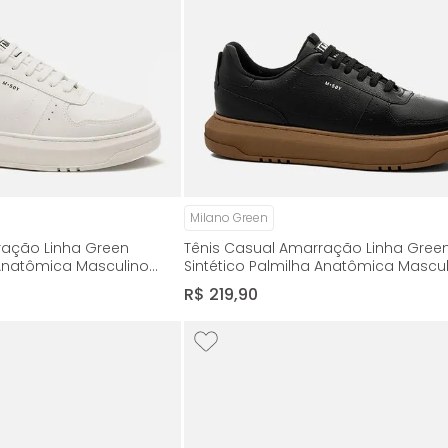
Milano Green
ração Linha Green
Tênis Casual Amarração Linha Gree
 Anatômica Masculino
Sintético Palmilha Anatômica Mascu
9
Milano Preto 14229
R$
219
,
90