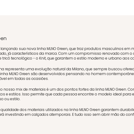
een
á lançando sua nova linha MLNO Green, que traz produtos masculinos em m
ticado, já característicos da marca. Com um compromisso renovado com o 
 e tricô tecnológico - o Knit, que garantem o estilo moderno e urbano aos c
nha representa uma evolução natural da Milano, que sempre buscou ofere
 linha MLNO Green são desenvolvidos pensando no homem contemporâne
tável em todas as ocasiões.
do nosso mix de materiais é um dos pontos fortes da linha MLNO Green. C
os e estilos. Isso permite que cada pessoa encontre o modelo ideal para 
o ou estilo.
 qualidade dos materiais utilizados na linha MLNO Green garantem durabil
á investindo em calçados atemporais. E tudo isso sem abrir mão do confo