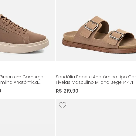
a Green em Camurça
Sandália Papete Anatômica tipo C
almilha Anatômica
Fivelas Masculino Milano Bege 14471
Marmore/café 14582
0
R$
219
,
90