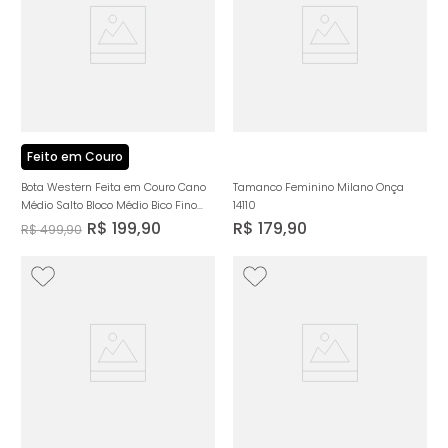
Feito em Couro
Bota Western Feita em Couro Cano
Tamanco Feminino Milano Onça
Médio Salto Bloco Médio Bico Fino
14110
Bordado Zíper Interno Milano Preto
R$
199
,
90
R$
179
,
90
R$
499
,
90
14167