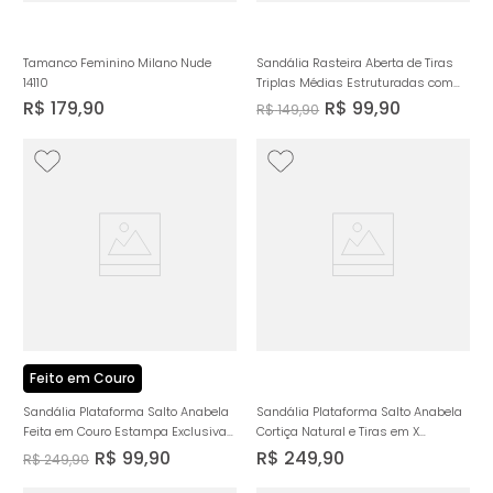
Tamanco Feminino Milano Nude
Sandália Rasteira Aberta de Tiras
14110
Triplas Médias Estruturadas com
Aplicação de Brilho em Manta de
R$
179
,
90
R$
99
,
90
R$
149
,
90
Strass Feminino Milano Preta 14148
Feito em Couro
Sandália Plataforma Salto Anabela
Sandália Plataforma Salto Anabela
Feita em Couro Estampa Exclusiva
Cortiça Natural e Tiras em X
Feminino Milano Caramelo 14418
Feminino Milano Caramelo 14394
R$
99
,
90
R$
249
,
90
R$
249
,
90