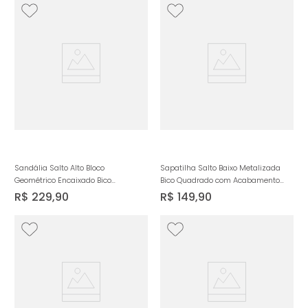
Sandália Salto Alto Bloco
Sapatilha Salto Baixo Metalizada
Geométrico Encaixado Bico
Bico Quadrado com Acabamento
Quadrado Metal Tachas Spike de
Especial Matelassê e Detalhe em
R$
229
,
90
R$
149
,
90
Pirâmide e Pedrarias Estilo Boho
Corrente Dourada Feminino Milano
Feminino Milano Caramelo 14138
Ouro 14154