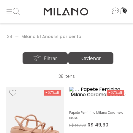
0
34
Milano 51 Anos 51 por cento
38
-
67%
-
67%
Papete Feminino Milano Caramelo
14460
R$
49
,
90
R$
149
,
90