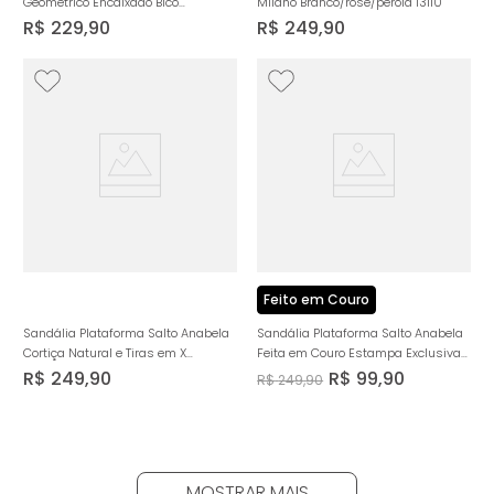
Geométrico Encaixado Bico
Milano Branco/rose/perola 13110
Quadrado Metal Tachas Spike de
R$
229
,
90
R$
249
,
90
Pirâmide e Pedrarias Estilo Boho
Feminino Milano Off White 14138
Feito em Couro
Sandália Plataforma Salto Anabela
Sandália Plataforma Salto Anabela
Cortiça Natural e Tiras em X
Feita em Couro Estampa Exclusiva
Feminino Milano Marrom 14394
Feminino Milano Preto 14418
R$
249
,
90
R$
99
,
90
R$
249
,
90
MOSTRAR MAIS