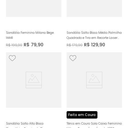
Sandália Feminino Milano Bege
Sandália Salto Bloco Médio Palmilha
14441
Quadrado e Tira em Recorte Laser
Aplicações Boho Peça Orgânica
R$
79
,
90
R$
129
,
90
R$
199
,
90
R$
179
,
90
Metalizada Cromada Feminino
Milano Caramelo 14152
Feito em Couro
Sandália Salto Alto Bloco
Tênis em Couro Sola Caixa Feminino