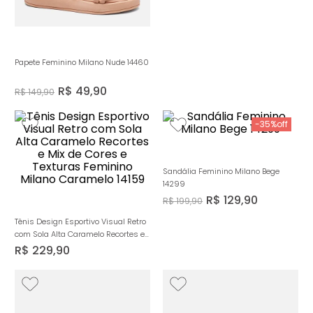
Papete Feminino Milano Nude 14460
R$
49
,
90
R$
149
,
90
-
35%
Sandália Feminino Milano Bege
14299
R$
129
,
90
R$
199
,
90
Tênis Design Esportivo Visual Retro
com Sola Alta Caramelo Recortes e
Mix de Cores e Texturas Feminino
R$
229
,
90
Milano Caramelo 14159