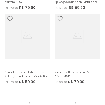
Marrom 14593
Aplicação de Brilho em Metais tipo
Tachas e Rebites Feminino Milano
R$
79
,
90
R$
59
,
90
R$
129
,
90
R$
129
,
90
Ouro 14238
Sandália Rasteira Estilo Boho com
Rasteiras-flats Feminino Milano
Aplicação de Brilho em Metais tipo
Cristal 14542
Tachas e Rebites Feminino Milano
R$
59
,
90
R$
79
,
90
R$
129
,
90
R$
99
,
90
Preto 14238