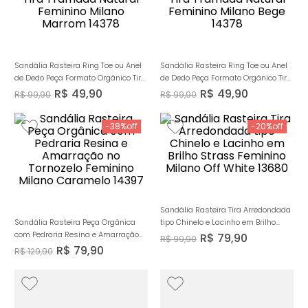
Sandália Rasteira Ring Toe ou Anel
Sandália Rasteira Ring Toe ou Anel
de Dedo Peça Formato Orgânico Tira
de Dedo Peça Formato Orgânico Tira
Tramada Natural Feminino Milano
Tramada Natural Feminino Milano
R$
49
,
90
R$
49
,
90
R$
99
,
90
R$
99
,
90
Marrom 14378
Bege 14378
-
38%
-
20%
Sandália Rasteira Tira Arredondada
Sandália Rasteira Peça Orgânica
tipo Chinelo e Lacinho em Brilho
com Pedraria Resina e Amarração
Strass Feminino Milano Off White
R$
79
,
90
R$
99
,
90
no Tornozelo Feminino Milano
13680
R$
79
,
90
R$
129
,
90
Caramelo 14397