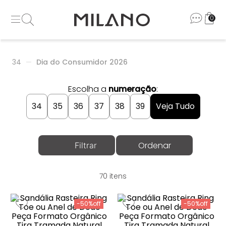
0
34
Dia do Consumidor 2026
Escolha a
numeração
:
34
35
36
37
38
39
Veja Tudo
70
-
50%
-
50%