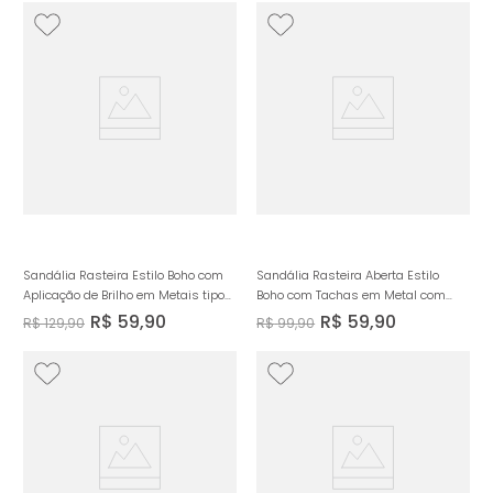
Sandália Rasteira Estilo Boho com
Sandália Rasteira Aberta Estilo
Aplicação de Brilho em Metais tipo
Boho com Tachas em Metal com
Tachas e Rebites Feminino Milano
Pedrarias e Rebites Feminino
R$
59
,
90
R$
59
,
90
R$
129
,
90
R$
99
,
90
Caramelo 14238
Milano Bege 14248