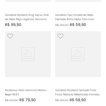
Sandália Rasteira Ring Toe ou Anel
Sandália Tipo Chinelo de Dedo
de Dedo Peça Orgânica Feminino
Fechada Brilho Metal Feminino
Milano Caramelo 14314
Milano Caramelo 14510
R$
99
,
90
R$
59
,
90
R$
149
,
90
Rasteiras-flats Feminino Milano
Sandália Rasteira Fechada Tiras
Bege 14593
Finas Pedraria Metalizada Formato
Orgânico Boho Feminino Milano
R$
79
,
90
R$
59
,
90
R$
129
,
90
R$
139
,
90
Caramelo 14297