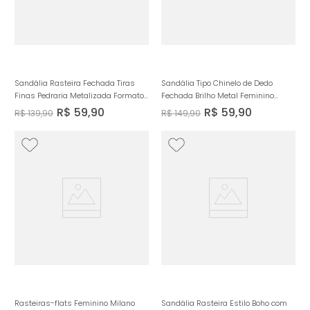
Sandália Rasteira Fechada Tiras
Sandália Tipo Chinelo de Dedo
Finas Pedraria Metalizada Formato
Fechada Brilho Metal Feminino
Orgânico Boho Feminino Milano
Milano Preto 14510
R$
59
,
90
R$
59
,
90
R$
139
,
90
R$
149
,
90
Marrom 14297
Rasteiras-flats Feminino Milano
Sandália Rasteira Estilo Boho com