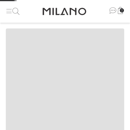
0
Se inscreva e receba nossas
novidades e promoções
Masc
Fem
Ao clicar em enviar você aceita nossos termos em nossa
política de
privacidade