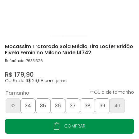
Mocassim Tratorado Sola Média Tira Loafer Bridão
Fivela Feminino Milano Nude 14742
Referência
:
76331326
R$
179
,
90
Ou
6
x de
R$
29
,
98
sem juros
Guia de tamanho
Tamanho
34
35
36
37
38
39
33
40
COMPRAR