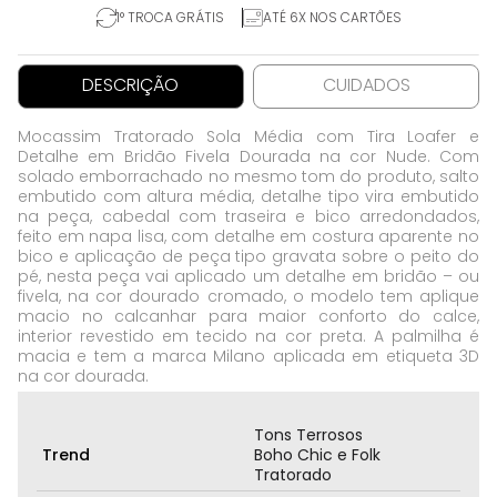
1° TROCA GRÁTIS
ATÉ 6X NOS CARTÕES
DESCRIÇÃO
CUIDADOS
Mocassim Tratorado Sola Média com Tira Loafer e
Detalhe em Bridão Fivela Dourada na cor Nude. Com
solado emborrachado no mesmo tom do produto, salto
embutido com altura média, detalhe tipo vira embutido
na peça, cabedal com traseira e bico arredondados,
feito em napa lisa, com detalhe em costura aparente no
bico e aplicação de peça tipo gravata sobre o peito do
pé, nesta peça vai aplicado um detalhe em bridão – ou
fivela, na cor dourado cromado, o modelo tem aplique
macio no calcanhar para maior conforto do calce,
interior revestido em tecido na cor preta. A palmilha é
macia e tem a marca Milano aplicada em etiqueta 3D
na cor dourada.
Tons Terrosos
Trend
Boho Chic e Folk
Tratorado