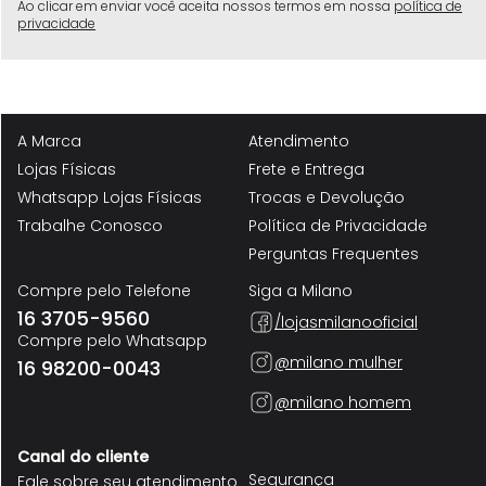
Ao clicar em enviar você aceita nossos termos em nossa
política de
privacidade
A Marca
Atendimento
Lojas Físicas
Frete e Entrega
Whatsapp Lojas Físicas
Trocas e Devolução
Trabalhe Conosco
Política de Privacidade
Perguntas Frequentes
Compre pelo Telefone
Siga a Milano
16 3705-9560
/lojasmilanooficial
Compre pelo Whatsapp
@milano mulher
16 98200-0043
@milano homem
Canal do cliente
Segurança
Fale sobre seu atendimento