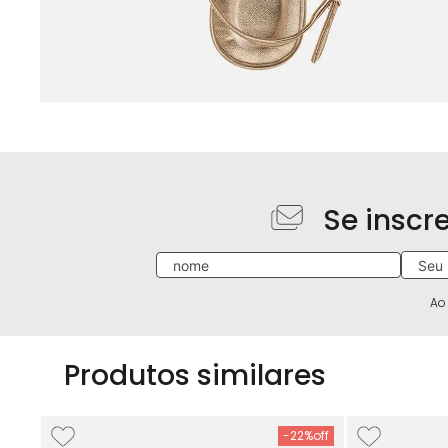
Se inscr
Ao
Produtos similares
-
22%