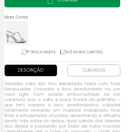
COMPRAR
1° TROCA GRÁTIS
ATÉ 6X NOS CARTÕES
DESCRIÇÃO
CUIDADOS
Sandália Salto Alto Fino Metalizada Festa com Tiras
Estruturadas Cruzadas e Bico Arredondado na cor
Ouro Light. Com solado emborrachado na cor
caramelo sob o salto e parte frontal da palmilha –
que tem traseira e bico arredondados, cabedal
totalmente revestido em material metalizado, tiras
finas e estruturadas cruzadas desenhando a silhueta,
sendo: três sobre os dedos, duas saindo das laterais
dos dedos e passando por baixo da outra cruzada
centralmente até a base do tornozelo – onde são