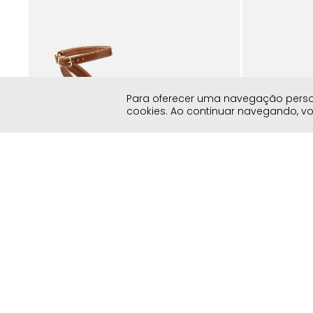
ino
Para oferecer uma navegação persona
cookies. Ao continuar navegando, 
Sandália Feminino Milano Marrom 14384
Sandália Femi
R$
179
,
90
R$
R$
229
,
90
R$
129
,
90