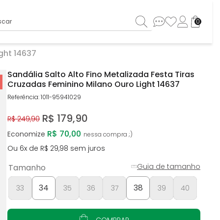
ar
0
ght 14637
Sandália Salto Alto Fino Metalizada Festa Tiras
Cruzadas Feminino Milano Ouro Light 14637
Referência
:
1011-95941029
R$
179
,
90
R$
249
,
90
R$ 70,00
Economize
Ou
6
x de
R$
29
,
98
sem juros
Guia de tamanho
Tamanho
34
38
33
35
36
37
39
40