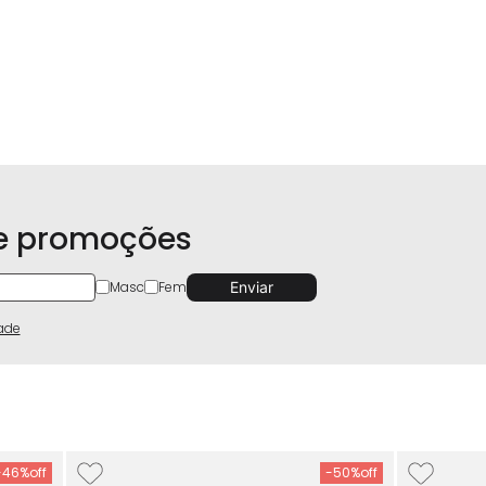
 e promoções
Masc
Fem
dade
-
46%
-
50%