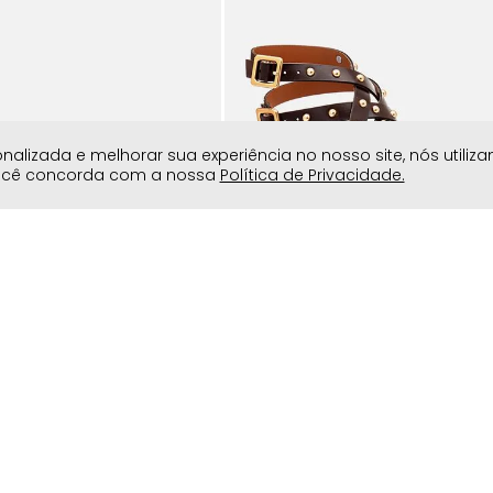
lizada e melhorar sua experiência no nosso site, nós utiliz
você concorda com a nossa
Política de Privacidade.
nino Milano Bege 14443
Sandália Salto Alto Bloco Flare Est
Folk Brilho Tachas Rebites Femini
Milano Marrom 14330
59
,
90
R$
149
,
90
R$
279
,
90