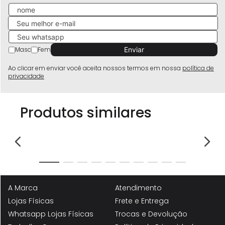
Masc
Fem
Ao clicar em enviar você aceita nossos termos em nossa
política de
privacidade
Produtos similares
-
50%
Sa
Gl
R