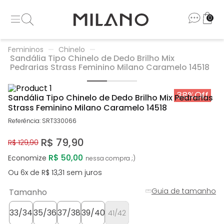
0
Femininos
Chinelo
Sandália Tipo Chinelo de Dedo Brilho Mix
Pedrarias Strass Feminino Milano Caramelo 14518
38%
Off
Sandália Tipo Chinelo de Dedo Brilho Mix Pedrarias
Strass Feminino Milano Caramelo 14518
Referência
:
SRT330066
R$
79
,
90
R$
129
,
90
R$ 50,00
Economize
Ou
6
x de
R$
13
,
31
sem juros
Guia de tamanho
Tamanho
33/34
35/36
37/38
39/40
41/42