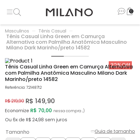
0
Masculinos
Tênis Casual
Tênis Casual Linha Green em Camurça
Alternativa com Palmilha Anatômica Masculino
Milano Dark Marinho/preto 14582
32%
Off
Tênis Casual Linha Green em Camurça Alternativa
com Palmilha Anatômica Masculino Milano Dark
Marinho/preto 14582
Referência
:
72148712
R$
149
,
90
R$
219
,
90
R$ 70,00
Economize
Ou
6
x de
R$
24
,
98
sem juros
Guia de tamanho
Tamanho