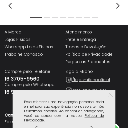
-
57%
M
ve
Sa
Fe
13
R
Sapatênis ou Tênis Casual Feito em Couro Napa Soft Calce Prático Elástico
Sem Amarração Palmilha Anatômica Masculino Milano Preto/branco 13968
R$
129
,
90
R$
299
,
90
A Marca
Atendimento
Lojas Físicas
Frete e Entrega
Whatsapp Lojas Físicas
Trocas e Devolução
Trabalhe Conosco
Política de Privacidade
Para oferecer uma navegação personalizada
Perguntas Frequentes
e melhorar sua experiência no nosso site, nós
utilizamos cookies. Ao continuar navegando,
Compre pelo Telefone
Siga a Milano
você concorda com a nossa
Política de
16 3705-9560
Privacidade.
/lojasmilanooficial
Compre pelo Whatsapp