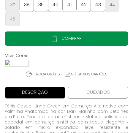
38
39
40
41
42
43
37
44
45
COMPRAR
1° TROCA GRÁTIS
ATÉ 6X NOS CARTÕES
DESCRIÇÃO
CUIDADOS
Tênis Casual Linha Green em Camurça Alternativa com
Palmilha Anatômica na cor Dark Marinho com Detalhes
em Preto. Principais características: • Material sofisticado:
cabedal em camurça sintética com toque elegante •
Solado em micro expandido: leve, resistente e
confortável • Palmilha anatômica: calcanheira forrada