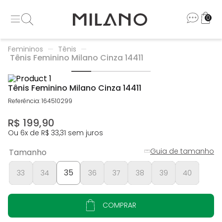
0
Femininos
Tênis
Tênis Feminino Milano Cinza 14411
Tênis Feminino Milano Cinza 14411
Referência
:
164510299
R$
199
,
90
Ou
6
x de
R$
33
,
31
sem juros
Guia de tamanho
Tamanho
35
33
34
36
37
38
39
40
COMPRAR