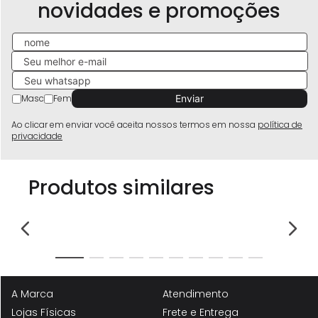
novidades e promoções
Masc
Fem
Ao clicar em enviar você aceita nossos termos em nossa
política de
privacidade
Produtos similares
-
54%
Tênis Design Esportivo Retro Sola Caixa Recortes Mix Cores e Texturas
Tê
Feminino Milano Caramelo 14431
Wh
R$
59
,
90
R$
129
,
90
R