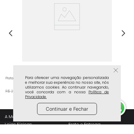
Para oferecer uma navegação personalizada
Plataforma Feminino Milano Caramelo 14189
e melhorar sua experiência no nosso site, nós
utilizamos cookies. Ao continuar navegando,
R$
149
,
90
R$
249
,
90
você concorda com a nossa
Política de
Privacidade.
Continuar e Fechar
A Marca
Atendimento
Lojas Físicas
Frete e Entrega
Whatsapp Lojas Físicas
Trocas e Devolução