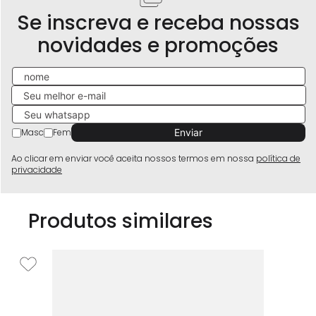
Se inscreva e receba nossas
novidades e promoções
Masc
Fem
Ao clicar em enviar você aceita nossos termos em nossa
política de
privacidade
Produtos similares
P
ano
Pl
R