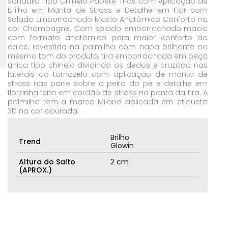
Sandália Tipo Chinelo Papete Tiras com Aplicação de
Brilho em Manta de Strass e Detalhe em Flor com
Solado Emborrachado Macio Anatômico Conforto na
cor Champagne. Com solado emborrachado macio
com formato anatômico para maior conforto do
calce, revestido na palmilha com napa brilhante no
mesmo tom do produto, tira emborrachada em peça
única tipo chinelo dividindo os dedos e cruzada nas
laterais do tornozelo com aplicação de manta de
strass nas parte sobre o peito do pé e detalhe em
florzinha feita em cordão de strass na ponta da tira. A
palmilha tem a marca Milano aplicada em etiqueta
3D na cor dourada.
Brilho
Trend
Glowin
Altura do Salto
2 cm
(APROX.)