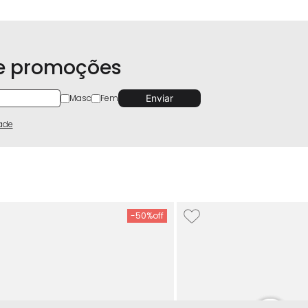
 e promoções
Masc
Fem
dade
-
50%