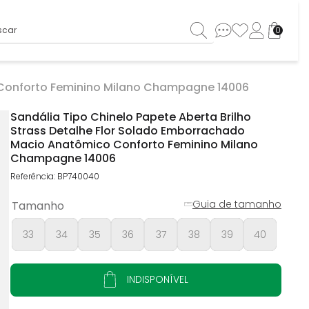
ar
0
o Conforto Feminino Milano Champagne 14006
Sandália Tipo Chinelo Papete Aberta Brilho
Strass Detalhe Flor Solado Emborrachado
Macio Anatômico Conforto Feminino Milano
Champagne 14006
Referência
:
BP740040
Guia de tamanho
Tamanho
33
34
35
36
37
38
39
40
INDISPONÍVEL