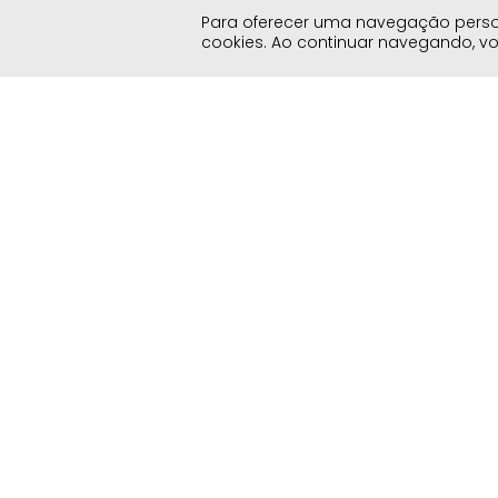
Para oferecer uma navegação persona
cookies. Ao continuar navegando, 
Sandália Tipo Chinelo de Dedo Conforto Brilho
Sand
Manta de Strass Feminino Milano Ouro 14533
Brilh
Ouro
R$
49
,
90
R$
99
,
90
R$
9
A Marca
Atendimento
Lojas Físicas
Frete e Entrega