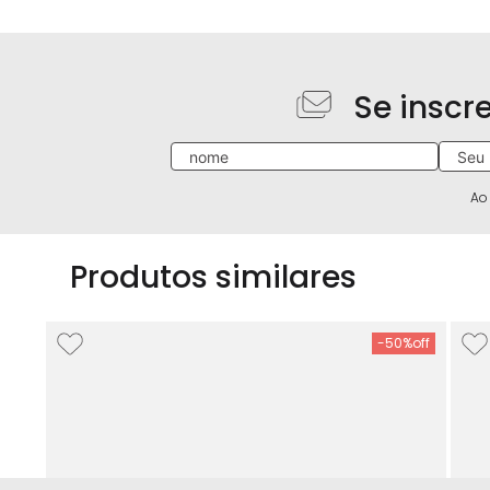
Se inscr
Ao
Produtos similares
-
50%
no