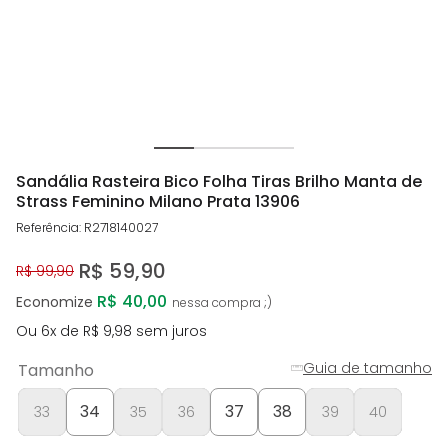
Sandália Rasteira Bico Folha Tiras Brilho Manta de
Strass Feminino Milano Prata 13906
Referência
:
R2718140027
R$
59
,
90
R$
99
,
90
R$ 40,00
Economize
Ou
6
x de
R$
9
,
98
sem juros
Guia de tamanho
Tamanho
34
37
38
33
35
36
39
40