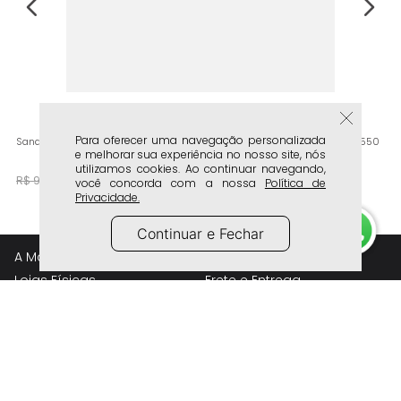
Para oferecer uma navegação personalizada
Sandália Rasteira Tira H Recortes Conforto Feminino Milano Caramelo 14550
e melhorar sua experiência no nosso site, nós
utilizamos cookies. Ao continuar navegando,
R$
59
,
90
R$
99
,
90
você concorda com a nossa
Política de
Privacidade.
Continuar e Fechar
A Marca
Atendimento
Lojas Físicas
Frete e Entrega
Whatsapp Lojas Físicas
Trocas e Devolução
Trabalhe Conosco
Política de Privacidade
Perguntas Frequentes
Compre pelo Telefone
Siga a Milano