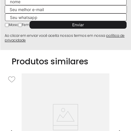
Masc
Fem
Ao clicar em enviar você aceita nossos termos em nossa
política de
privacidade
Produtos similares
I
ss
Sa
Mi
R