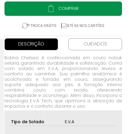
COMPRAR
1° TROCA GRÁTIS
ATÉ 6X NOS CARTÕES
DESCRIÇÃO
CUIDADOS
Botina Chelsea é confeccionada em couro nobuk
selaria, garantindo durabilidade e sofisticação. Conta
com solado em E.V.A, proporcionando leveza e
conforto ao caminhar. Sua palmilha anatômica é
acolchoada e forrada em couro, assegurando
suporte adequado aos pés. A forração interna
combina couro com tecido, oferecendo
respirabilidade e aconchego. Além disso, incorpora a
tecnologia E.V.A Tech, que aprimora a absorção de
impactos e o conforto durante o uso.
Tipo de Solado
E.V.A