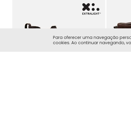
Para oferecer uma navegação persona
cookies. Ao continuar navegando, 
Feito em Couro
Bota Chelsea tipo Botina Feita em Couro
Bota tipo C
Rústico Graxo Calce Prático Elástico Solado
Macio com 
EVA Super Leve Macio Masculina Milano
Borracha Ge
R$
499
,
90
R$
379
,
90
Chocolate 13621
14324