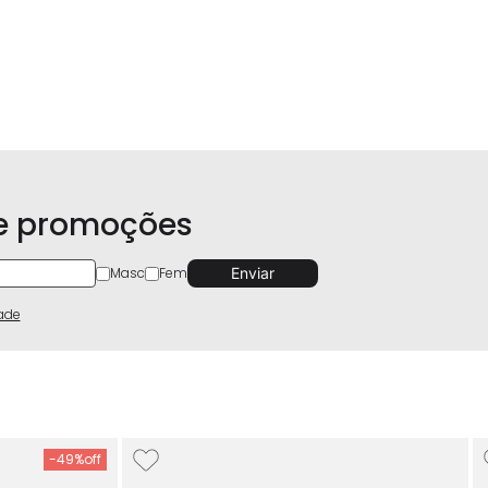
 e promoções
Masc
Fem
dade
-
49%