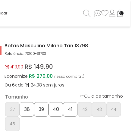
ar
0
Botas Masculino Milano Tan 13798
Referência
:
70100-S1733
R$
149
,
90
R$
419
,
90
R$ 270,00
Economize
Ou
6
x de
R$
24
,
98
sem juros
Guia de tamanho
Tamanho
38
39
40
41
37
42
43
44
45