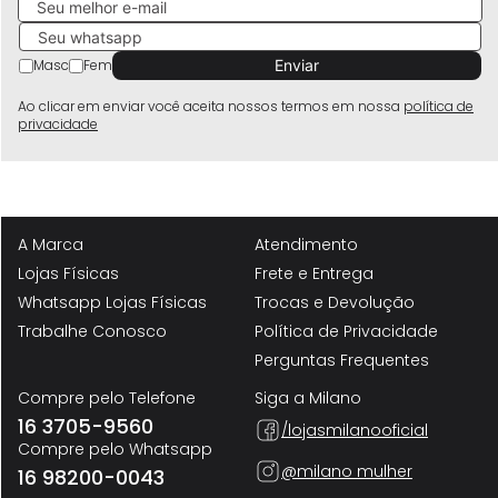
Masc
Fem
Ao clicar em enviar você aceita nossos termos em nossa
política de
privacidade
A Marca
Atendimento
Lojas Físicas
Frete e Entrega
Whatsapp Lojas Físicas
Trocas e Devolução
Trabalhe Conosco
Política de Privacidade
Perguntas Frequentes
Compre pelo Telefone
Siga a Milano
16 3705-9560
/lojasmilanooficial
Compre pelo Whatsapp
@milano mulher
16 98200-0043