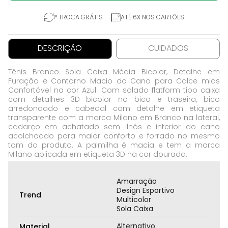
1° TROCA GRÁTIS
ATÉ 6X NOS CARTÕES
DESCRIÇÃO
CUIDADOS
Tênis Branco Sola Caixa Média Bicolor, Detalhe em
Furação e Contorno Macio do Cano para Calce mias
Confortável na cor Azul. Com solado flatform tipo caixa
com detalhes 3D bicolor no bico e traseira, bico
arredondado e cabedal com detalhe em etiqueta
transparente com a marca Milano em Branco na lateral,
cadarço em achatado sem ilhós e interior do cano
acolchoado para maior conforto e forrado no mesmo
tom do produto. A palmilha é macia e tem a marca
Milano aplicada em etiqueta 3D na cor dourada.
Amarração
Design Esportivo
Trend
Multicolor
Sola Caixa
Alternativo
Material