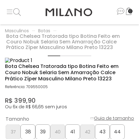
0
Masculinos
Botas
Bota Chelsea Tratorada tipo Botina Feito em
Couro Nobuk Selaria Sem Amarração Calce
Prático Zíper Masculino Milano Preto 13223
Bota Chelsea Tratorada tipo Botina Feito em
Couro Nobuk Selaria Sem Amarração Calce
Prático Zíper Masculino Milano Preto 13223
Referência
:
709550005
R$
399
,
90
Ou
6
x de
R$
66
,
65
sem juros
Guia de tamanho
Tamanho
38
39
41
43
44
37
40
42