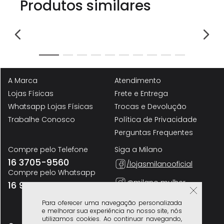
Produtos similares
A Marca
Atendimento
Lojas Físicas
Frete e Entrega
Whatsapp Lojas Físicas
Trocas e Devolução
Trabalhe Conosco
Política de Privacidade
Perguntas Frequentes
Compre pelo Telefone
Siga a Milano
16 3705-9560
/lojasmilanooficial
Compre pelo Whatsapp
@milano mulher
16 98200-0043
@milano homem
Para oferecer uma navegação personalizada
e melhorar sua experiência no nosso site, nós
utilizamos cookies. Ao continuar navegando,