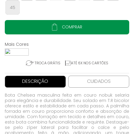
45
COMPRAR
1° TROCA GRÁTIS
ATÉ 6X NOS CARTÕES
DESCRIÇÃO
CUIDADOS
Bota Chelsea masculina feita em couro nobuk selaria
para elegância e durabilidade. Seu solado em T.R bicolor
oferece estilo e estabilidade em cada passo. A palmilha
forrada em couro proporciona conforto e absorção de
umidade. Com forração em tecido e detalhes em couro,
esta bota combina funcionalidade e requinte. Destaque-
se pelo zíper lateral para facilitar o calce e pelo
acabamento feito à mão, adicionando um toque