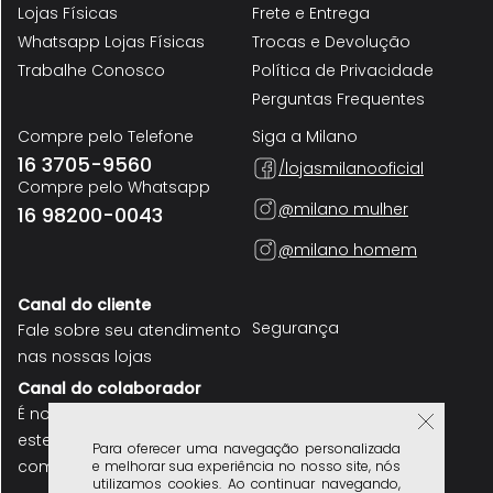
Lojas Físicas
Frete e Entrega
Whatsapp Lojas Físicas
Trocas e Devolução
Trabalhe Conosco
Política de Privacidade
Perguntas Frequentes
Compre pelo Telefone
Siga a Milano
16 3705-9560
/lojasmilanooficial
Compre pelo Whatsapp
@milano mulher
16 98200-0043
@milano homem
Canal do cliente
Segurança
Fale sobre seu atendimento
nas nossas lojas
Canal do colaborador
É nosso funcionário? use
este canal para se
Para oferecer uma navegação personalizada
comunicar
e melhorar sua experiência no nosso site, nós
utilizamos cookies. Ao continuar navegando,