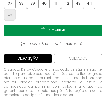
37
38
39
40
41
42
43
44
45
COMPRAR
1° TROCA GRÁTIS
ATÉ 6X NOS CARTÕES
DESCRIÇÃO
CUIDADOS
O Sapato Derby Casual é um calçado versátil e elegante,
perfeito para diversas ocasiões. Seu couro floater graxo
oferece qualidade e durabilidade. O solado de borracha
natural bicolor proporciona conforto e estilo. A
composição da palmilha com calcaneira anatômica
garante conforto e apoio aos pés. A forração em couro
completa o design refinado deste sapato.