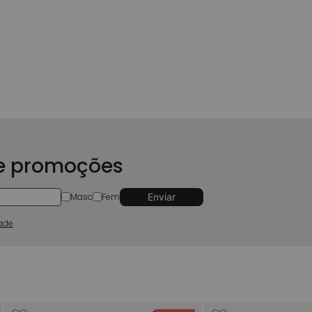
 e promoções
Masc
Fem
dade