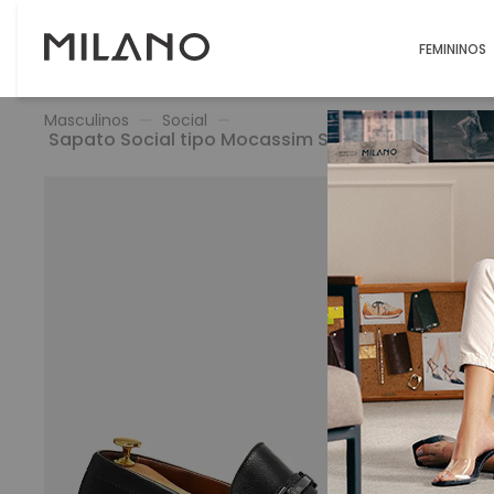
FEMININOS
Masculinos
Social
Sapato Social tipo Mocassim Sem Amarração Feit