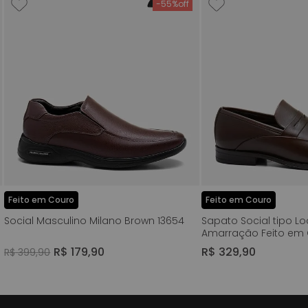
-
55%
Feito em Couro
Feito em Couro
Social Masculino Milano Brown 13654
Sapato Social tipo L
Amarração Feito em
Napa Soft Solado Bor
R$
179
,
90
R$
329
,
90
R$
399
,
90
Masculino Milano Dar