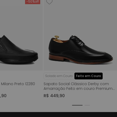
-
50%
Solado em Couro
Feito em Couro
 Milano Preto 12280
Sapato Social Clássico Derby com
Amarração Feito em couro Premium
Nobre Napa Romana Solado de Couro
9
,
90
R$
449
,
90
Forrado em Couro Masculino Milano
Preto 12571