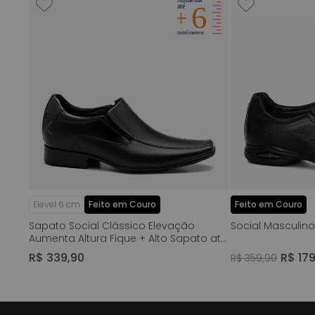
r ou
 em
o
Elevel 6 cm
Feito em Couro
Feito em Couro
Sapato Social Clássico Elevação
Social Masculino
Aumenta Altura Fique + Alto Sapato até
+ 6cm Feito em Couro Macio Napa Soft
R$
339
,
90
R$
17
R$
359
,
90
Masculino Milano Preto 13659