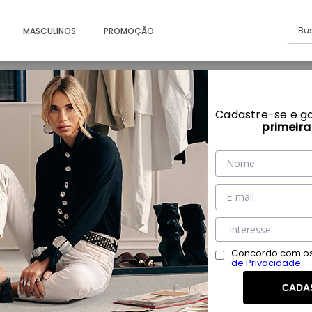
Busc
MASCULINOS
PROMOÇÃO
o em Couro de Carneiro Solado de Couro e Forração e
Cadastre-se e g
primeir
Concordo com os
de Privacidade
CADA