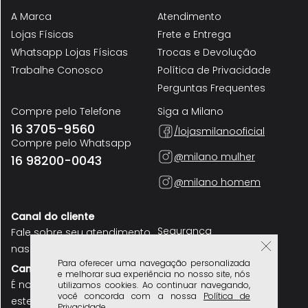
A Marca
Atendimento
Lojas Físicas
Frete e Entrega
Whatsapp Lojas Físicas
Trocas e Devolução
Trabalhe Conosco
Política de Privacidade
Perguntas Frequentes
Compre pelo Telefone
Siga a Milano
16 3705-9560
/lojasmilanooficial
Compre pelo Whatsapp
@milano mulher
16 98200-0043
@milano homem
Para oferecer uma navegação personalizada
e melhorar sua experiência no nosso site, nós
utilizamos cookies. Ao continuar navegando,
Canal do cliente
você concorda com a nossa
Política de
Privacidade.